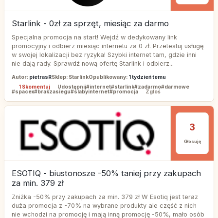
Starlink - 0zł za sprzęt, miesiąc za darmo
Specjalna promocja na start! Wejdź w dedykowany link
promocyjny i odbierz miesiąc internetu za 0 zł. Przetestuj usługę
w swojej lokalizacji bez ryzyka! Szybki internet tam, gdzie inni
nie dają rady. Sprawdź nową ofertę Starlink i odbierz...
Autor:
pietrasR
Sklep: Starlink
Opublikowany:
1 tydzień temu
1 Skomentuj
Udostępnij
#internet
#starlink
#zadarmo
#darmowe
#spacex
#brakzasiegu
#slabyinternet
#promocja
Zgłoś
3
Głosuję
ESOTIQ - biustonosze -50% taniej przy zakupach
za min. 379 zł
Zniżka -50% przy zakupach za min. 379 zł W Esotiq jest teraz
duża promocja z -70% na wybrane produkty ale część z nich
nie wchodzi na promocję i mają inną promocję -50%, mało osób