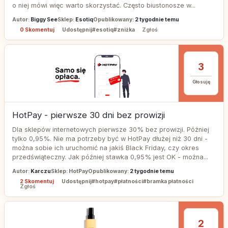
o niej mówi więc warto skorzystać. Często biustonosze w...
Autor:
Biggy See
Sklep:
Esotiq
Opublikowany:
2 tygodnie temu
0 Skomentuj
Udostępnij
#esotiq
#zniżka
Zgłoś
3
Głosuję
HotPay - pierwsze 30 dni bez prowizji
Dla sklepów internetowych pierwsze 30% bez prowizji. Później
tylko 0,95%. Nie ma potrzeby być w HotPay dłużej niż 30 dni -
można sobie ich uruchomić na jakiś Black Friday, czy okres
przedświąteczny. Jak później stawka 0,95% jest OK - można...
Autor:
Karczu
Sklep: HotPay
Opublikowany:
2 tygodnie temu
2 Skomentuj
Udostępnij
#hotpay
#płatności
#bramka płatności
Zgłoś
2