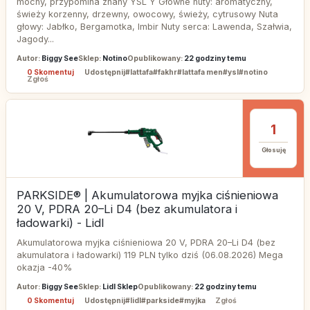
mocny, przypomina znany YSL Y Główne nuty: aromatyczny,
świeży korzenny, drzewny, owocowy, świeży, cytrusowy Nuta
głowy: Jabłko, Bergamotka, Imbir Nuty serca: Lawenda, Szałwia,
Jagody...
Autor:
Biggy See
Sklep:
Notino
Opublikowany:
22 godziny temu
0 Skomentuj
Udostępnij
#lattafa
#fakhr
#lattafa men
#ysl
#notino
Zgłoś
1
Głosuję
PARKSIDE® | Akumulatorowa myjka ciśnieniowa
20 V, PDRA 20–Li D4 (bez akumulatora i
ładowarki) - Lidl
Akumulatorowa myjka ciśnieniowa 20 V, PDRA 20–Li D4 (bez
akumulatora i ładowarki) 119 PLN tylko dziś (06.08.2026) Mega
okazja -40%
Autor:
Biggy See
Sklep:
Lidl Sklep
Opublikowany:
22 godziny temu
0 Skomentuj
Udostępnij
#lidl
#parkside
#myjka
Zgłoś