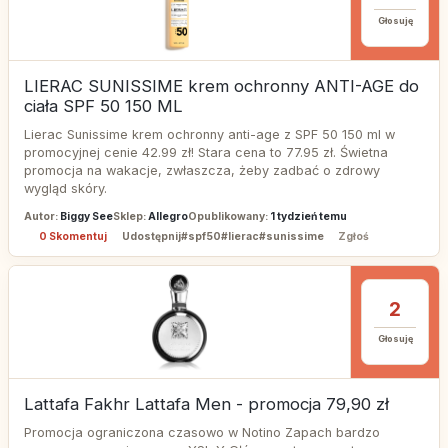
Głosuję
LIERAC SUNISSIME krem ochronny ANTI-AGE do
ciała SPF 50 150 ML
Lierac Sunissime krem ochronny anti-age z SPF 50 150 ml w
promocyjnej cenie 42.99 zł! Stara cena to 77.95 zł. Świetna
promocja na wakacje, zwłaszcza, żeby zadbać o zdrowy
wygląd skóry.
Autor:
Biggy See
Sklep:
Allegro
Opublikowany:
1 tydzień temu
0 Skomentuj
Udostępnij
#spf50
#lierac
#sunissime
Zgłoś
2
Głosuję
Lattafa Fakhr Lattafa Men - promocja 79,90 zł
Promocja ograniczona czasowo w Notino Zapach bardzo