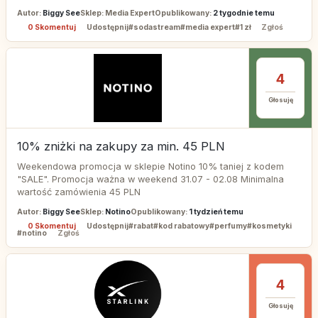
Autor:
Biggy See
Sklep: Media Expert
Opublikowany:
2 tygodnie temu
0 Skomentuj
Udostępnij
#sodastream
#media expert
#1 zł
Zgłoś
4
Głosuję
10% zniżki na zakupy za min. 45 PLN
Weekendowa promocja w sklepie Notino 10% taniej z kodem
"SALE". Promocja ważna w weekend 31.07 - 02.08 Minimalna
wartość zamówienia 45 PLN
Autor:
Biggy See
Sklep:
Notino
Opublikowany:
1 tydzień temu
0 Skomentuj
Udostępnij
#rabat
#kod rabatowy
#perfumy
#kosmetyki
#notino
Zgłoś
4
Głosuję