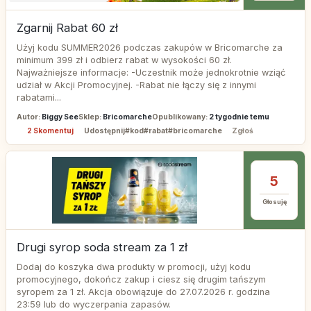
Zgarnij Rabat 60 zł
Użyj kodu SUMMER2026 podczas zakupów w Bricomarche za
minimum 399 zł i odbierz rabat w wysokości 60 zł.
Najważniejsze informacje: -Uczestnik może jednokrotnie wziąć
udział w Akcji Promocyjnej. -Rabat nie łączy się z innymi
rabatami...
Autor:
Biggy See
Sklep:
Bricomarche
Opublikowany:
2 tygodnie temu
2 Skomentuj
Udostępnij
#kod
#rabat
#bricomarche
Zgłoś
5
Głosuję
Drugi syrop soda stream za 1 zł
Dodaj do koszyka dwa produkty w promocji, użyj kodu
promocyjnego, dokończ zakup i ciesz się drugim tańszym
syropem za 1 zł. Akcja obowiązuje do 27.07.2026 r. godzina
23:59 lub do wyczerpania zapasów.