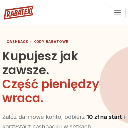
CASHBACK + KODY RABATOWE
Kupujesz jak
zawsze.
Część pieniędzy
wraca.
Załóż darmowe konto, odbierz
10 zł na start
i
korzystaj z cashbacku w setkach