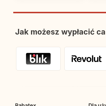
Jak możesz wypłacić c
Rabatex
Dla uż