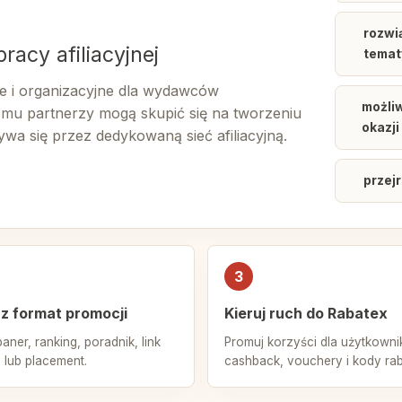
rozwi
acy afiliacyjnej
temat
e i organizacyjne dla wydawców
możli
emu partnerzy mogą skupić się na tworzeniu
okazji
a się przez dedykowaną sieć afiliacyjną.
przej
3
z format promocji
Kieruj ruch do Rabatex
baner, ranking, poradnik, link
Promuj korzyści dla użytkowni
 lub placement.
cashback, vouchery i kody ra