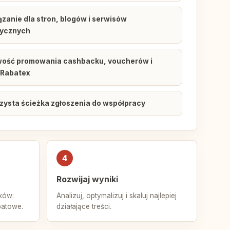
ązanie dla stron, blogów i serwisów
ycznych
wość promowania cashbacku, voucherów i
 Rabatex
rzysta ścieżka zgłoszenia do współpracy
4
Rozwijaj wyniki
ków:
Analizuj, optymalizuj i skaluj najlepiej
batowe.
działające treści.