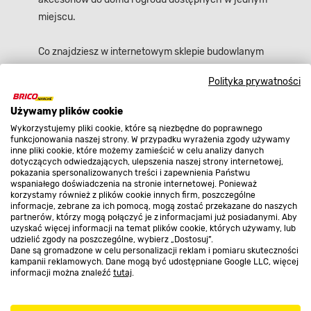
miejscu.
Co znajdziesz w internetowym sklepie budowlanym
Bricomarché? [więcej]
Polityka prywatności
Używamy plików cookie
Najpopularniejsze
Wykorzystujemy pliki cookie, które są niezbędne do poprawnego
funkcjonowania naszej strony. W przypadku wyrażenia zgody używamy
inne pliki cookie, które możemy zamieścić w celu analizy danych
dotyczących odwiedzających, ulepszenia naszej strony internetowej,
Sklep internetowy
pokazania spersonalizowanych treści i zapewnienia Państwu
wspaniałego doświadczenia na stronie internetowej. Ponieważ
korzystamy również z plików cookie innych firm, poszczególne
informacje, zebrane za ich pomocą, mogą zostać przekazane do naszych
Regulaminy
partnerów, którzy mogą połączyć je z informacjami już posiadanymi. Aby
uzyskać więcej informacji na temat plików cookie, których używamy, lub
udzielić zgody na poszczególne, wybierz „Dostosuj”.
Dane są gromadzone w celu personalizacji reklam i pomiaru skuteczności
Promocje
kampanii reklamowych. Dane mogą być udostępniane Google LLC, więcej
informacji można znaleźć
tutaj
.
Nasze sklepy