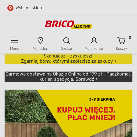
Wybierz sklep
Przejdź do głównej zawartości
Przejdź do wyszukiwarki
0
Menu
Mój sklep
Szukaj
Moje konto
Koszyk
Przejdź do kontaktu
Skanujesz - zyskujesz!
Zgarniaj bony, którymi zapłacisz za zakupy >
Darmowa dostawa na Okazje Online od 199 zł - Paczkomat,
kurier, spedycja. Sprawdź >