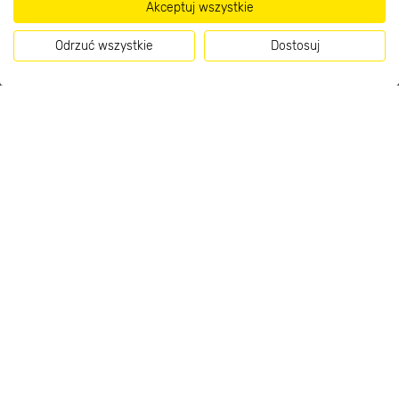
Akceptuj wszystkie
Odrzuć wszystkie
Dostosuj
O nas
Kontakt do sklepu
Strefa biznesu
Dołącz do nas
Metody płatności