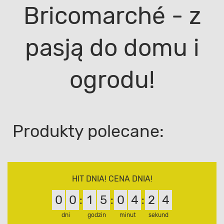
Bricomarché - z
pasją do domu i
ogrodu!
Produkty polecane:
HIT DNIA! CENA DNIA!
0
0
1
5
0
4
2
4
:
:
:
dni
godzin
minut
sekund