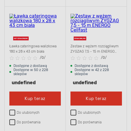
Ławka cateringowa walizkowa
Zestaw z wężem rozciągliwym
180 x 28 x 43 cm biała
ZYGZAG 7,5 - 15 m ENERGO
Cellfast
/
0/
/
0/
Dostępne z dostawą
Dostępne z dostawą
Dostępne w 50 z 228
Dostępne w 42 z 228
sklepów
sklepów
undefined
undefined
Kup teraz
Kup teraz
Do ulubionych
Do ulubionych
Do porównania
Do porównania