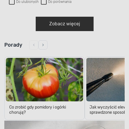
Do ulubionych
Do porównania
Zobacz więcej
Porady
Co zrobić gdy pomidory i ogórki
Jak wyczyścić elewa
chorują?
sprawdzone sposoby