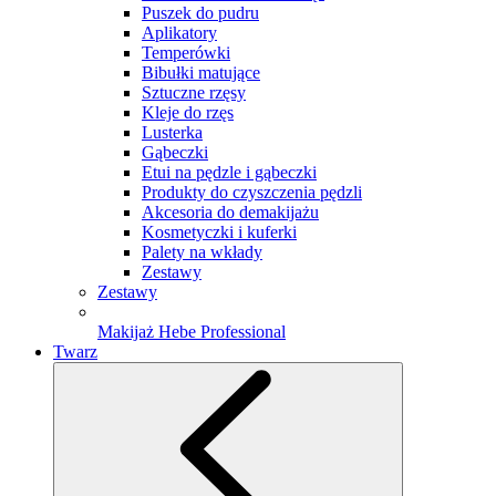
Puszek do pudru
Aplikatory
Temperówki
Bibułki matujące
Sztuczne rzęsy
Kleje do rzęs
Lusterka
Gąbeczki
Etui na pędzle i gąbeczki
Produkty do czyszczenia pędzli
Akcesoria do demakijażu
Kosmetyczki i kuferki
Palety na wkłady
Zestawy
Zestawy
Makijaż Hebe Professional
Twarz