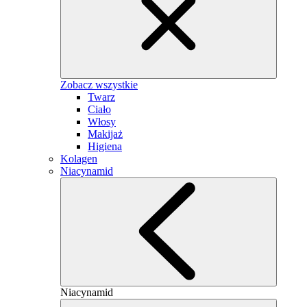
Zobacz wszystkie
Twarz
Ciało
Włosy
Makijaż
Higiena
Kolagen
Niacynamid
Niacynamid