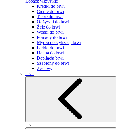
Zobacz wszystkie
Kredki do brwi
Cienie do brwi
Tusze do brwi
Odżywki do brwi
Żele do brwi
Woski do brwi
Pomady do brwi
Mydło do stylizacji brwi
Farbki do brwi
Henna do brwi
Depilacja brwi
Szablony do brwi
Zestawy
Usta
Usta