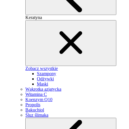
Keratyna
Zobacz wszystkie
Szampony
Odżywki
Maski
Wąkrotka azjatycka
Witamina C
Koenzym Q10
Propolis
Bakuchiol
Śluz ślimaka