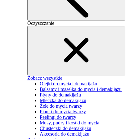
Oczyszczanie
Zobacz wszystkie
Olejki do mycia i demakijażu
Balsamy i masełka do mycia i demakijażu
Płyny do demakijażu
Mleczka do demakijażu
Żele do mycia twarzy
Pianki do mycia twarzy
Peelingi do twarzy
Musy, pudry i kostki do mycia
Chusteczki do demakijażu
Akcesoria do demakijażu