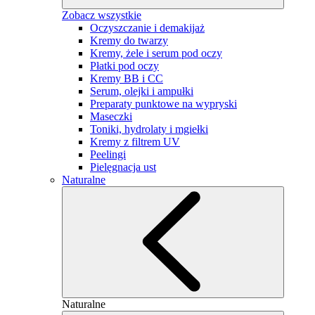
Zobacz wszystkie
Oczyszczanie i demakijaż
Kremy do twarzy
Kremy, żele i serum pod oczy
Płatki pod oczy
Kremy BB i CC
Serum, olejki i ampułki
Preparaty punktowe na wypryski
Maseczki
Toniki, hydrolaty i mgiełki
Kremy z filtrem UV
Peelingi
Pielęgnacja ust
Naturalne
Naturalne