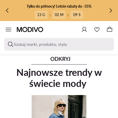
PRZEJDŹ DO GŁÓWNEJ ZAWARTOŚCI
PRZEJDŹ DO WYSZUKIWANIA
Tylko do północy! Letnie rabaty do -35%
13 G
:
02 M
:
08 S
Szukaj marki, produktu, stylu
ODKRYJ
Najnowsze trendy w
świecie mody