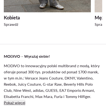
Kobieta
Mężc
Sprawdź
Spraw
MODIVO – Wyrażaj siebie!
MODIVO to innowacyjny polski multibrand z modą, który
oferuje ponad 300 tys. produktów od ponad 1700 marek,
w tym m.in.:
Versace Jeans Couture
,
DKNY
,
Valentino
,
Reebok,
Juicy Couture
,
G-star Raw
,
Beverly Hills Polo
Club
, Nine West, adidas, GUESS,
EA7 Emporio Armani
,
Elisabetta Franchi
,
Max Mara
,
Furla
i Tommy Hilfiger.
Pokaż więcej