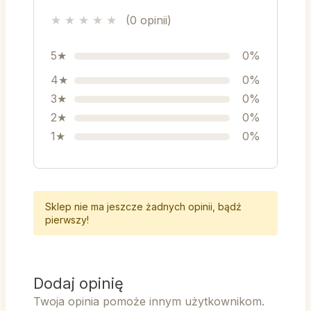
★
★
★
★
★
(0 opinii)
5★
0%
4★
0%
3★
0%
2★
0%
1★
0%
Sklep nie ma jeszcze żadnych opinii, bądź
pierwszy!
Dodaj opinię
Twoja opinia pomoże innym użytkownikom.