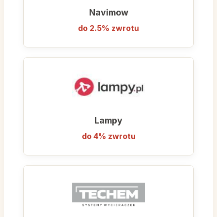
wymarzonego domu staje się bardziej
Navimow
dostępne.
do 2.5% zwrotu
Wybierając Abiks Meble, zyskujesz partnera,
który stawia na rzetelność i satysfakcję
klienta. To platforma, która ułatwia proces
wykańczania wnętrz, oferując produkty
łączące trwałość wykonania z aktualnymi
trendami dekoratorskimi.
Lampy
do 4% zwrotu