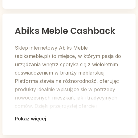
Abiks Meble Cashback
Sklep internetowy Abiks Meble
(abiksmeble.pl) to miejsce, w którym pasja do
urządzania wnętrz spotyka się z wieloletnim
doświadczeniem w branży meblarskiej.
Platforma stawia na różnorodność, oferując
produkty idealnie wpisujące się w potrzeby
nowoczesnych mieszkań, jak i tradycyjnych
domów. Dzięki przejrzystej ofercie i
współpracy ze sprawdzonymi dostawcami
Pokaż więcej
(takimi jak m.in. Bog-Fran czy Restol), Abiks
Meble stał się zaufanym punktem dla osób