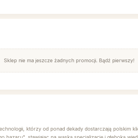
Sklep nie ma jeszcze żadnych promocji. Bądź pierwszy!
technologii, którzy od ponad dekady dostarczają polskim k
o bazaru", stawiając na wąską specjalizację i głęboką wi