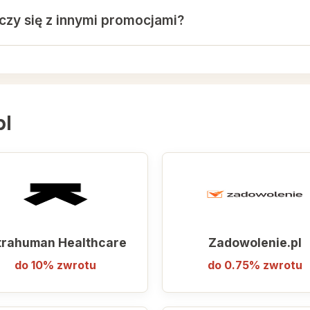
czy się z innymi promocjami?
ym technologia ma ludzką twarz, a obsługa klienta potrafi 
y się z większością promocji oraz kodami rabatowymi udos
odów z innych źródeł może spowodować anulowanie zwrot
pl
trahuman Healthcare
Zadowolenie.pl
do 10% zwrotu
do 0.75% zwrotu