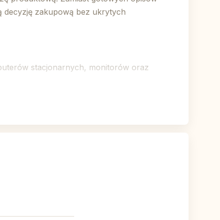
mą decyzję zakupową bez ukrytych
puterów stacjonarnych, monitorów oraz
ia wielofunkcyjne (HP, Brother, Canon), ale
kserokopiarek oraz drukarek, co pozwala
ne okazje cenowe, a nie sztucznie
cą podatki w kraju i budującą relacje z