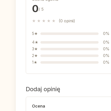
0
/ 5
★
★
★
★
★
(0 opinii)
5★
0%
4★
0%
3★
0%
2★
0%
1★
0%
Dodaj opinię
Ocena