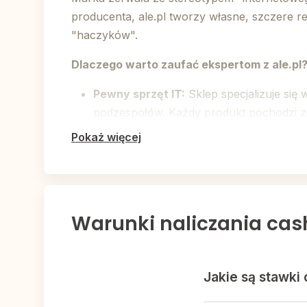
producenta, ale.pl tworzy własne, szczere r
"haczyków".
Dlaczego warto zaufać ekspertom z ale.pl
Pewny sprzęt IT:
Sklep specjalizuje si
podzespołów. Każdy produkt pochodzi z ofi
Pokaż więcej
Centrum Druku:
ale.pl to ekspert w dzie
także szeroki wybór oryginalnych tuszów
Rozwiązania dla Biznesu:
Firma oferuje 
przedsiębiorcom zredukować koszty eksp
Warunki naliczania cas
Uczciwe Promocje:
Polityka cenowa skle
nadmuchane rabaty.
Jakie są stawki
Polski Kapitał:
Wybierając ale.pl, wspiera
klientami na zasadach partnerskich.