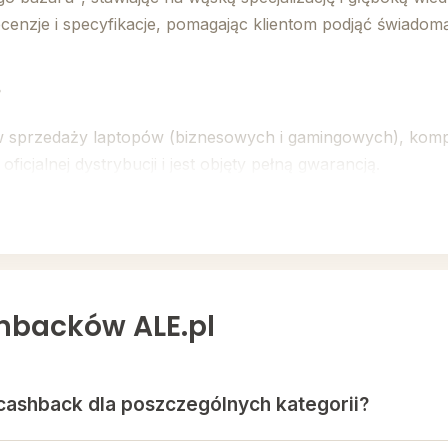
ecenzje i specyfikacje, pomagając klientom podjąć świado
?
ę w sprzedaży laptopów (biznesowych i gamingowych), kom
cjalnej dystrybucji i jest objęty pełną gwarancją.
dzinie druku. Oferta obejmuje nie tylko drukarki i urządzen
 i tonerów oraz zamienników wysokiej jakości.
usługę "Inteligentne Drukowanie" – wynajem i dzierżawę 
loatacyjne biura.
hbacków ALE.pl
pu opiera się na przejrzystości. Promocje w ale.pl to real
 cashback dla poszczególnych kategorii?
sz rodzimy biznes. Sklep jest w całości polską firmą, płacą