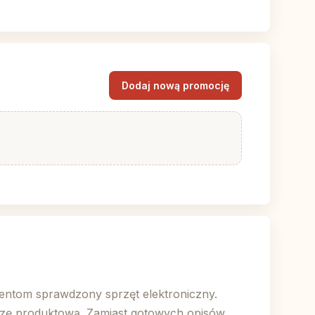
Dodaj nową promocję
lientom sprawdzony sprzęt elektroniczny.
edzę produktową. Zamiast gotowych opisów