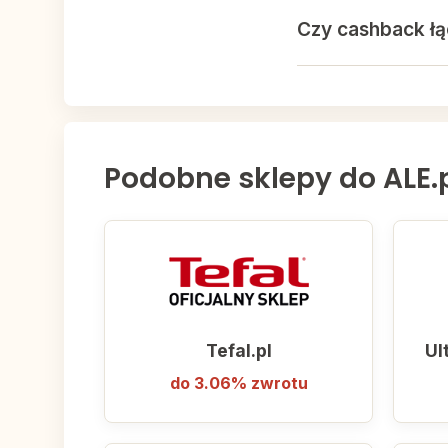
Czy cashback łą
Wybierając ale.pl, stawiasz na sklep, w któr
cashback
Twoich potrzeb i budżetu.
Tak, cashback łącz
Rabatex. Użycie k
Podobne sklepy do ALE.
Tefal.pl
Ul
do 3.06% zwrotu