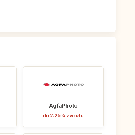
doradzić rozwiązanie idealnie dopasowane do
tępnionymi przez
u.
AgfaPhoto
do 2.25% zwrotu