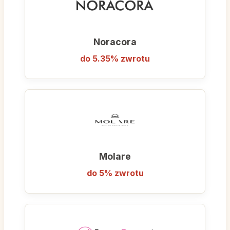
Wybierając Alfasan.pl, wspierasz polską firmę
rodzinną i zyskujesz pewność, że Twoje
stopy otrzymają to, co najlepsze – wygodę i
Noracora
modny wygląd w atrakcyjnej cenie.
do 5.35% zwrotu
Molare
do 5% zwrotu