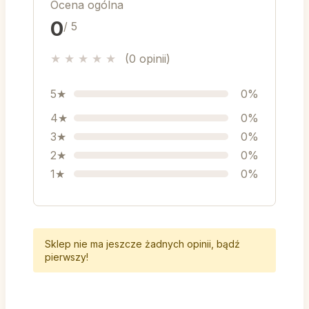
Ocena ogólna
0
/ 5
★
★
★
★
★
(0 opinii)
5★
0%
4★
0%
3★
0%
2★
0%
1★
0%
Sklep nie ma jeszcze żadnych opinii, bądź
pierwszy!