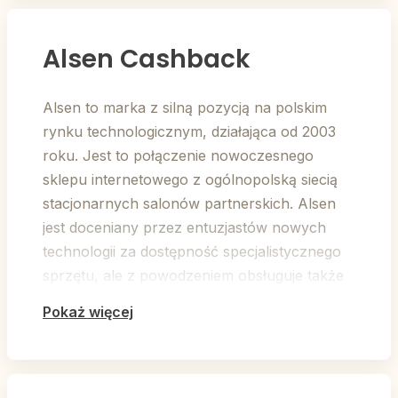
Alsen Cashback
Alsen to marka z silną pozycją na polskim
rynku technologicznym, działająca od 2003
roku. Jest to połączenie nowoczesnego
sklepu internetowego z ogólnopolską siecią
stacjonarnych salonów partnerskich. Alsen
jest doceniany przez entuzjastów nowych
technologii za dostępność specjalistycznego
sprzętu, ale z powodzeniem obsługuje także
klientów szukających wyposażenia do domu i
Pokaż więcej
biura.
Dlaczego warto wybrać zakupy w Alsen.pl?