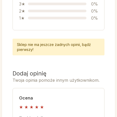
3★
0%
2★
0%
1★
0%
Sklep nie ma jeszcze żadnych opinii, bądź
pierwszy!
Dodaj opinię
Twoja opinia pomoże innym użytkownikom.
Ocena
★
★
★
★
★