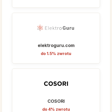
graficznej, jak i dla rodziny planującej zakup
nowego telewizora czy ekspresu do kawy,
oferujące połączenie niskich cen
internetowych z lokalną dostępnością.
elektroguru.com
do 1.5% zwrotu
COSORI
do 4% zwrotu