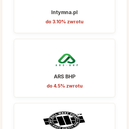
pewność zakupu, dostęp do najnowszych
Intymna.pl
kolekcji oraz atrakcyjne promocje i
wyprzedaże sezonowe.
do 3.10% zwrotu
ARS BHP
do 4.5% zwrotu