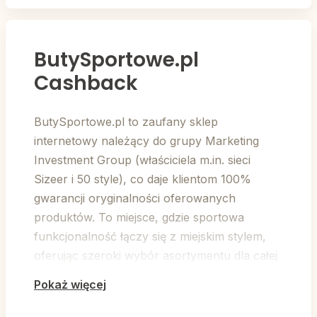
ButySportowe.pl
Cashback
ButySportowe.pl to zaufany sklep
internetowy należący do grupy Marketing
Investment Group (właściciela m.in. sieci
Sizeer i 50 style), co daje klientom 100%
gwarancji oryginalności oferowanych
produktów. To miejsce, gdzie sportowa
funkcjonalność łączy się z miejskim stylem,
oferując szeroki wybór asortymentu dla całej
rodziny.
Pokaż więcej
Dlaczego warto kupować na