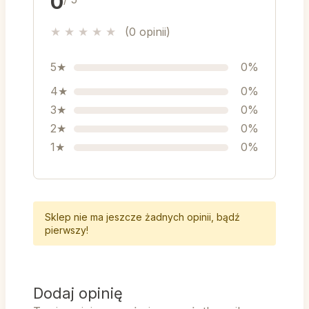
0
★
★
★
★
★
(0 opinii)
5★
0%
4★
0%
3★
0%
2★
0%
1★
0%
Sklep nie ma jeszcze żadnych opinii, bądź
pierwszy!
Dodaj opinię