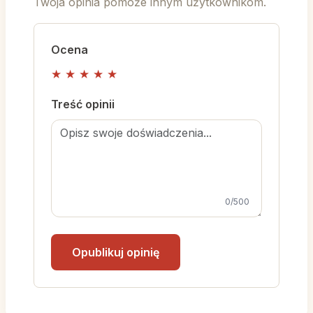
Twoja opinia pomoże innym użytkownikom.
Ocena
★
★
★
★
★
Treść opinii
0
/500
Opublikuj opinię