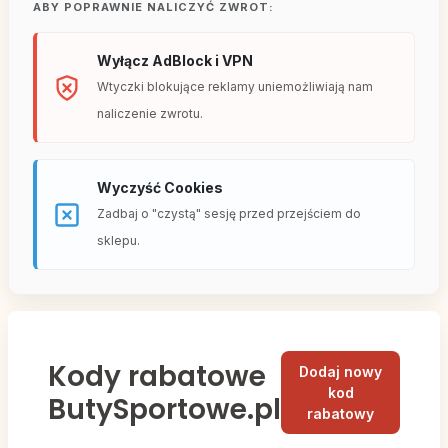
ABY POPRAWNIE NALICZYĆ ZWROT:
Wyłącz AdBlock i VPN
Wtyczki blokujące reklamy uniemożliwiają nam
naliczenie zwrotu.
Wyczyść Cookies
Zadbaj o "czystą" sesję przed przejściem do
sklepu.
Kody rabatowe
Dodaj nowy
kod
ButySportowe.pl
rabatowy