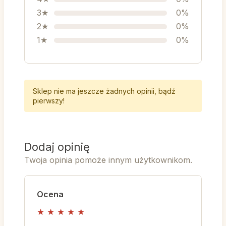
3★
0%
2★
0%
1★
0%
Sklep nie ma jeszcze żadnych opinii, bądź
pierwszy!
Dodaj opinię
Twoja opinia pomoże innym użytkownikom.
Ocena
★
★
★
★
★