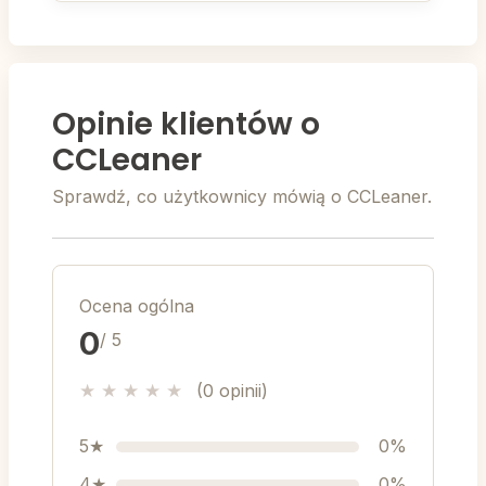
Opinie klientów o
CCLeaner
Sprawdź, co użytkownicy mówią o CCLeaner.
Ocena ogólna
0
/ 5
★
★
★
★
★
(0 opinii)
5★
0%
4★
0%