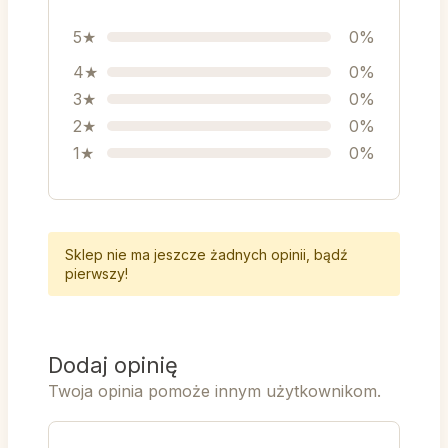
5★
0%
4★
0%
3★
0%
2★
0%
1★
0%
Sklep nie ma jeszcze żadnych opinii, bądź
pierwszy!
Dodaj opinię
Twoja opinia pomoże innym użytkownikom.