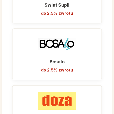
rabatami.
Swiat Supli
do 2.5% zwrotu
Drogeria.pl to miejsce, gdzie wygoda spotyka
się z oszczędnością, oferując wszystko, co
niezbędne do dbania o urodę i czystość w
domu, w jednym paczce.
Bosalo
do 2.5% zwrotu