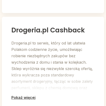
Drogeria.pl Cashback
Drogeria.pl to serwis, który od lat ułatwia
Polakom codzienne życie, umożliwiając
robienie niezbędnych zakupów bez
wychodzenia z domu i stania w kolejkach.
Sklep wyróżnia się niezwykle szeroką ofertą,
która wykracza poza standardowy
asortyment drogeryjny, łącząc w sobie zalety
perfumerii, sklepu z chemią domową oraz
butiku kosmetycznego.
Pokaż więcej
Dlaczego warto robić zakupy na