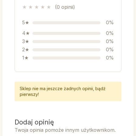
★
★
★
★
★
(0 opinii)
5★
0%
4★
0%
3★
0%
2★
0%
1★
0%
Sklep nie ma jeszcze żadnych opinii, bądź
pierwszy!
Dodaj opinię
Twoja opinia pomoże innym użytkownikom.