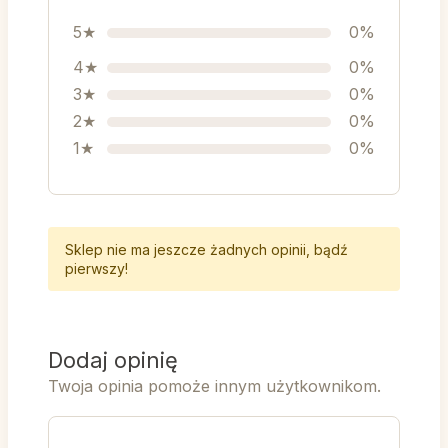
5★
0%
4★
0%
3★
0%
2★
0%
1★
0%
Sklep nie ma jeszcze żadnych opinii, bądź
pierwszy!
Dodaj opinię
Twoja opinia pomoże innym użytkownikom.