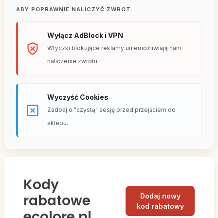
ABY POPRAWNIE NALICZYĆ ZWROT:
Wyłącz AdBlock i VPN
Wtyczki blokujące reklamy uniemożliwiają nam
naliczenie zwrotu.
Wyczyść Cookies
Zadbaj o "czystą" sesję przed przejściem do
sklepu.
Kody
rabatowe
Dodaj nowy
kod rabatowy
ecolore.pl