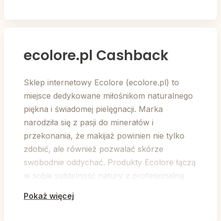
ecolore.pl Cashback
Sklep internetowy Ecolore (ecolore.pl) to
miejsce dedykowane miłośnikom naturalnego
piękna i świadomej pielęgnacji. Marka
narodziła się z pasji do minerałów i
przekonania, że makijaż powinien nie tylko
zdobić, ale również pozwalać skórze
swobodnie oddychać. Produkty Ecolore łączą
w sobie subtelność natury z profesjonalną
trwałością, zdobywając uznanie zarówno
Pokaż więcej
wśród profesjonalnych wizażystów, jak i osób
wykonujących makijaż w domowym zaciszu.