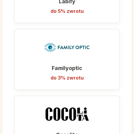
Labify
techniki aplikacji minerałów na sucho i na
do 5% zwrotu
mokro.
Wybierając Ecolore, stawiasz na zdrowy
makijaż, który pielęgnuje Twoją cerę,
podkreśla jej naturalny blask i pozostaje
niewyczuwalny na skórze przez cały dzień.
Familyoptic
do 3% zwrotu