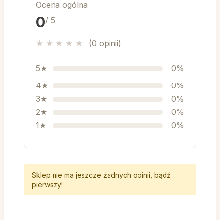
Ocena ogólna
0
/ 5
★
★
★
★
★
(0 opinii)
5★
0%
4★
0%
3★
0%
2★
0%
1★
0%
Sklep nie ma jeszcze żadnych opinii, bądź
pierwszy!