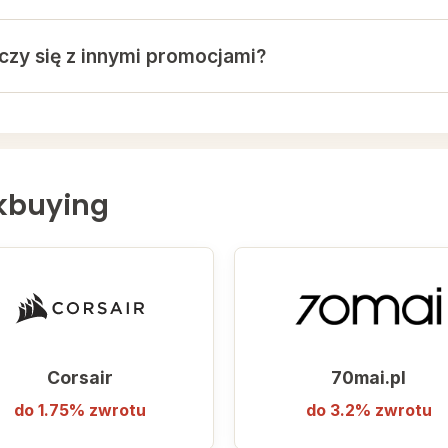
czy się z innymi promocjami?
y się z większością promocji oraz kodami rabatowymi udos
odów z innych źródeł może spowodować anulowanie zwrot
kbuying
Corsair
70mai.pl
do 1.75% zwrotu
do 3.2% zwrotu