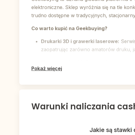
elektroniczne. Sklep wyróżnia się na tle kon
trudno dostępne w tradycyjnych, stacjonarn
Co warto kupić na Geekbuying?
Drukarki 3D i grawerki laserowe:
Serwis
zaopatrując zarówno amatorów druku, jak
Elektromobilność:
Bogata oferta hulajnó
Pokaż więcej
alternatywę dla miejskiego transportu.
Smart Home i sprzątanie:
Zaawansowane 
codzienne życie.
Warunki naliczania ca
Rozrywka:
TV Boxy, projektory, głośnik
Największym atutem Geekbuying jest rozbudo
mogą zamawiać towary z opcją szybkiej dosta
Jakie są stawki
problemem przy standardowych zakupach z 