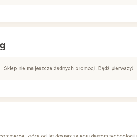
ng
Sklep nie ma jeszcze żadnych promocji. Bądź pierwszy!
ommerce, która od lat dostarcza entuzjastom technologii 