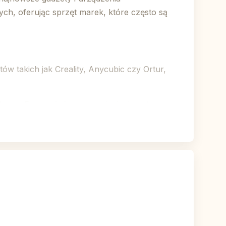
ych, oferując sprzęt marek, które często są
w takich jak Creality, Anycubic czy Ortur,
ide czy Engwe, które stanowią doskonałą
 systemy inteligentnego domu ułatwiające
e, w tym w Polsce. Dzięki temu klienci
długiego czasu oczekiwania, co jest częstym