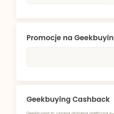
Promocje na Geekbuyi
Geekbuying Cashback
Geekbuying to uznana globalna platforma e-c