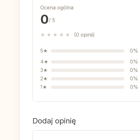
Ocena ogólna
0
/ 5
★
★
★
★
★
(0 opinii)
5★
0%
4★
0%
3★
0%
2★
0%
1★
0%
Dodaj opinię