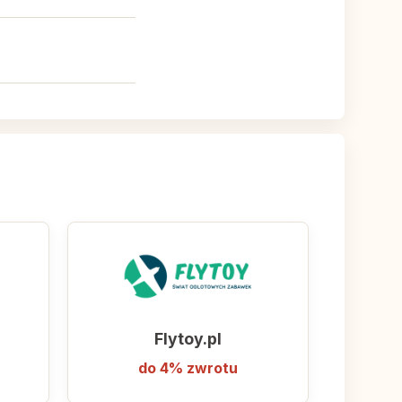
tępnionymi przez
u.
Flytoy.pl
do 4% zwrotu