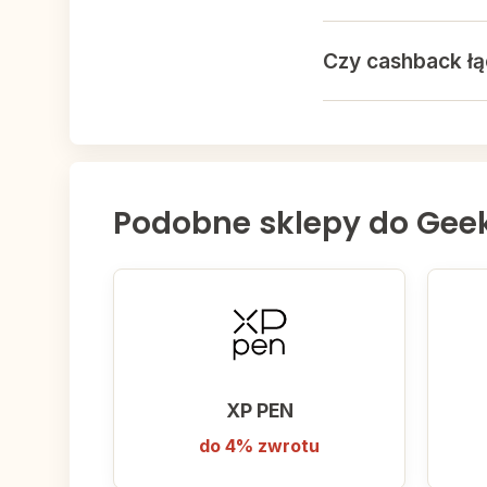
Czy cashback łą
cashback
Tak, cashback łącz
Rabatex. Użycie k
Podobne sklepy do Gee
XP PEN
do 4% zwrotu