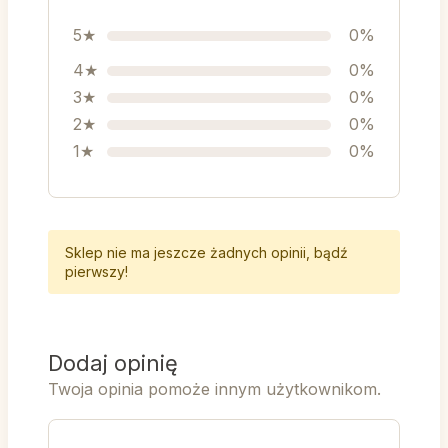
5★
0%
4★
0%
3★
0%
2★
0%
1★
0%
Sklep nie ma jeszcze żadnych opinii, bądź
pierwszy!
Dodaj opinię
Twoja opinia pomoże innym użytkownikom.