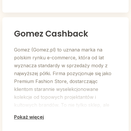
Gomez Cashback
Gomez (Gomez.pl) to uznana marka na
polskim rynku e-commerce, która od lat
wyznacza standardy w sprzedaży mody z
najwyższej półki. Firma pozycjonuje się jako
Premium Fashion Store, dostarczając
klientom starannie wyselekcjonowane
kolekcje od topowych projektantów i
kultowych brandów. To nie tylko sklep, ale
przestrzeń dla tych, którzy poprzez ubiór
Pokaż więcej
chcą podkreślić swój prestiż i indywidualny
styl.