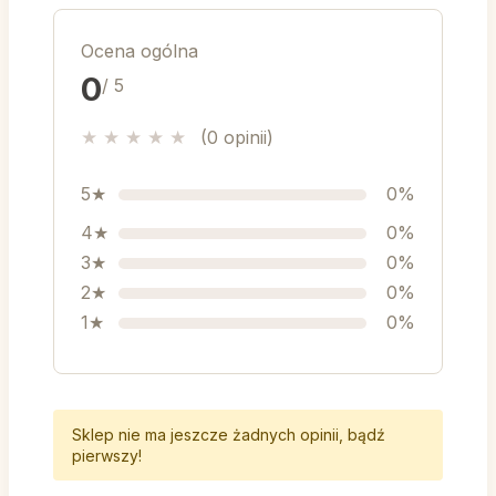
Ocena ogólna
0
/ 5
★
★
★
★
★
(0 opinii)
5★
0%
4★
0%
3★
0%
2★
0%
1★
0%
Sklep nie ma jeszcze żadnych opinii, bądź
pierwszy!