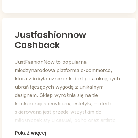
Justfashionnow
Cashback
JustFashionNow to popularna
międzynarodowa platforma e-commerce,
która zdobyła uznanie kobiet poszukujących
ubrań łączących wygodę z unikalnym
designem. Sklep wyróżnia się na tle
konkurencji specyficzną estetyką – oferta
skierowana jest przede wszystkim do
miłośniczek stylu casual, boho oraz artistic
vintage, które chcą wyrazić swoją osobowość
Pokaż więcej
poprzez ubiór.