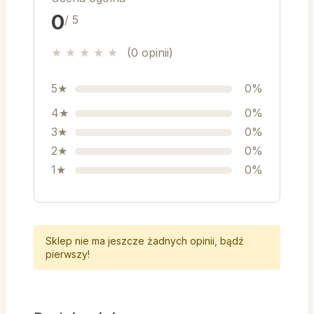
0
/ 5
★
★
★
★
★
(0 opinii)
5★
0%
4★
0%
3★
0%
2★
0%
1★
0%
Sklep nie ma jeszcze żadnych opinii, bądź
pierwszy!