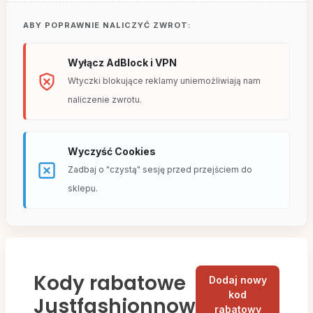
ABY POPRAWNIE NALICZYĆ ZWROT:
Wyłącz AdBlock i VPN
Wtyczki blokujące reklamy uniemożliwiają nam
naliczenie zwrotu.
Wyczyść Cookies
Zadbaj o "czystą" sesję przed przejściem do
sklepu.
Kody rabatowe
Dodaj nowy
kod
Justfashionnow
rabatowy