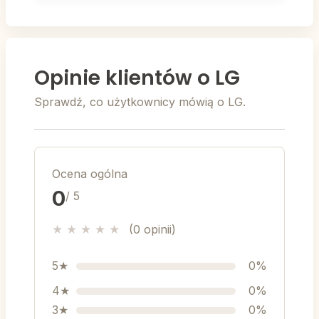
Opinie klientów o LG
Sprawdź, co użytkownicy mówią o LG.
Ocena ogólna
0
/ 5
★
★
★
★
★
(0 opinii)
5★
0%
4★
0%
3★
0%