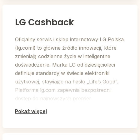
LG Cashback
Oficjalny serwis i sklep internetowy LG Polska
(lg.coml) to główne źródło innowacji, które
zmieniają codzienne życie w inteligentne
doświadczenie. Marka LG od dziesięcioleci
definiuje standardy w świecie elektroniki
użytkowej, stawiając na hasło „Life’s Good”.
Platforma lg.com zapewnia bezpośredni
dostęp do najnowszych premier
produktowych, szczegółowych specyfikacji
Pokaż więcej
technicznych oraz profesjonalnego wsparcia
posprzedażowego, gwarantując
użytkownikom sprzęt najwyższej klasy, który