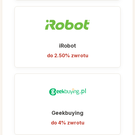
każdego podzespołu. To miejsce, gdzie
technologia przyszłości jest dostępna na
wyciągnięcie ręki.
iRobot
do 2.50% zwrotu
Geekbuying
do 4% zwrotu