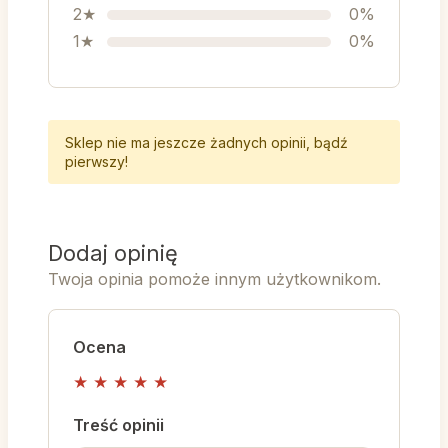
2★
0%
1★
0%
Sklep nie ma jeszcze żadnych opinii, bądź
pierwszy!
Dodaj opinię
Twoja opinia pomoże innym użytkownikom.
Ocena
★
★
★
★
★
Treść opinii