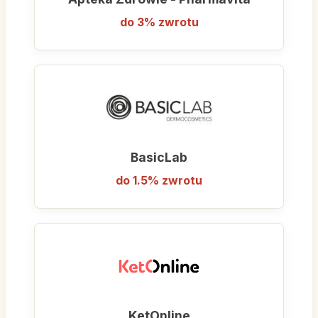
Personalizacja Suplementacji:
Dzięki
do 3% zwrotu
przejrzystym kategoriom i fachowym
artykułom na blogu, klienci mogą łatwo
dobrać witaminy, minerały i suplementy
dopasowane do swoich indywidualnych
potrzeb (np. wsparcie stawów, poprawa
snu czy wzmocnienie odporności).
BasicLab
Wybierając Myprotein, stawiasz na markę,
która od lat wyznacza trendy w świecie
do 1.5% zwrotu
fitness. To kompleksowe rozwiązanie dla
Twojego ciała, łączące nowoczesną dietetykę
z pasją do sportu.
KetOnline