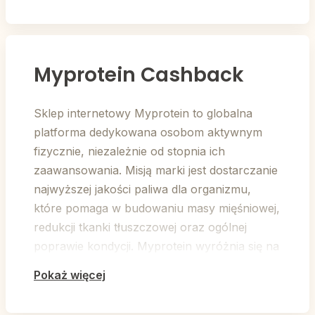
Myprotein Cashback
Sklep internetowy Myprotein to globalna
platforma dedykowana osobom aktywnym
fizycznie, niezależnie od stopnia ich
zaawansowania. Misją marki jest dostarczanie
najwyższej jakości paliwa dla organizmu,
które pomaga w budowaniu masy mięśniowej,
redukcji tkanki tłuszczowej oraz ogólnej
poprawie kondycji. Myprotein wyróżnia się na
rynku dzięki własnej produkcji i
Pokaż więcej
rygorystycznym testom jakościowym, co
pozwala na oferowanie produktów klasy