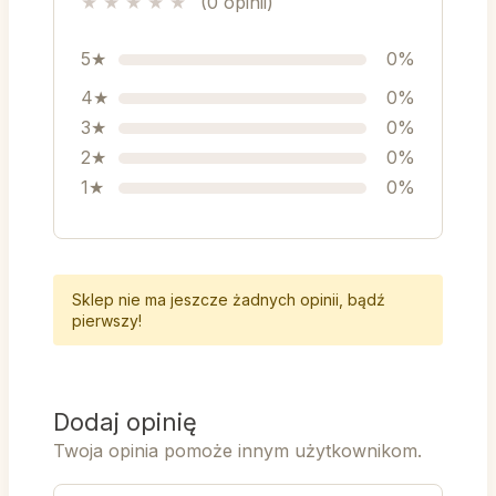
★
★
★
★
★
(0 opinii)
5★
0%
4★
0%
3★
0%
2★
0%
1★
0%
Sklep nie ma jeszcze żadnych opinii, bądź
pierwszy!
Dodaj opinię
Twoja opinia pomoże innym użytkownikom.