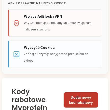
ABY POPRAWNIE NALICZYĆ ZWROT:
Wyłącz AdBlock i VPN
Wtyczki blokujące reklamy uniemożliwiają nam
naliczenie zwrotu.
Wyczyść Cookies
Zadbaj o "czystą" sesję przed przejściem do
sklepu.
Kody
rabatowe
Dodaj nowy
kod rabatowy
Myprotein