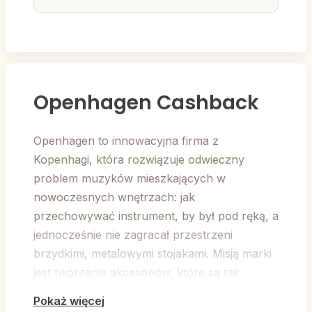
Openhagen Cashback
Openhagen to innowacyjna firma z
Kopenhagi, która rozwiązuje odwieczny
problem muzyków mieszkających w
nowoczesnych wnętrzach: jak
przechowywać instrument, by był pod ręką, a
jednocześnie nie zagracał przestrzeni
brzydkimi, metalowymi stojakami. Misją marki
jest tworzenie akcesoriów, które są tak
piękne, że chce się na nie patrzeć, co
Pokaż więcej
naturalnie skłania do częstszego sięgania po