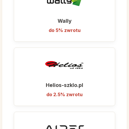
Openhagen sprawia, że Twoja gitara staje
się centralnym punktem domu, co sprzyja
kreatywności.
Wally
Openhagen to obowiązkowy wybór dla
do 5% zwrotu
gitarzystów, którzy są estetami i szukają
akcesoriów klasy premium, łączących miłość
do muzyki z dobrym smakiem w aranżacji
wnętrz.
Helios-szklo.pl
do 2.5% zwrotu