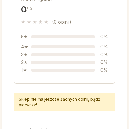
0
/ 5
★
★
★
★
★
(0 opinii)
5★
0%
4★
0%
3★
0%
2★
0%
1★
0%
Sklep nie ma jeszcze żadnych opinii, bądź
pierwszy!