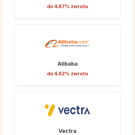
Elastyczność:
To Ty decydujesz, kiedy i
do 4.87% zwrotu
jak często się uczysz. Możesz
rezerwować lekcje o dowolnej porze dnia
i nocy, dopasowując naukę do swojego
stylu życia, a nie odwrotnie.
Preply to idealne rozwiązanie dla osób, które
chcą szybko zacząć mówić w obcym języku,
Alibaba
cenią sobie wygodę oraz indywidualne
podejście, którego brakuje w tradycyjnych
do 4.62% zwrotu
szkołach językowych i aplikacjach mobilnych.
Vectra