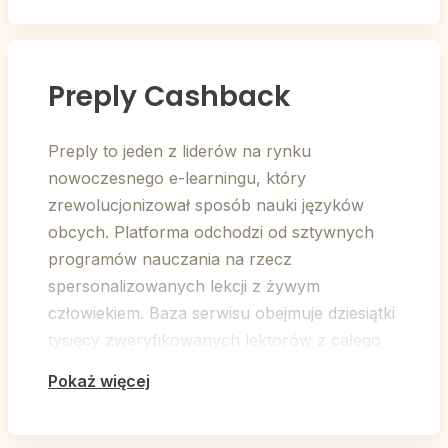
Preply Cashback
Preply to jeden z liderów na rynku
nowoczesnego e-learningu, który
zrewolucjonizował sposób nauki języków
obcych. Platforma odchodzi od sztywnych
programów nauczania na rzecz
spersonalizowanych lekcji z żywym
człowiekiem. Baza serwisu obejmuje dziesiątki
tysięcy zweryfikowanych lektorów z całego
świata, co pozwala uczniom na bezpośredni
Pokaż więcej
kontakt z native speakerami bez wychodzenia
z domu.