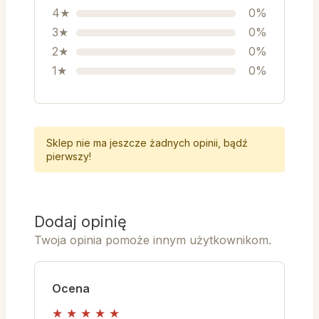
4★
0%
3★
0%
2★
0%
1★
0%
Sklep nie ma jeszcze żadnych opinii, bądź
pierwszy!
Dodaj opinię
Twoja opinia pomoże innym użytkownikom.
Ocena
★
★
★
★
★