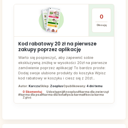
0
Głosuję
Kod rabatowy 20 zł na pierwsze
zakupy poprzez aplikację
Warto się pospieszyć, aby zapewnić sobie
ekskluzywną zniżkę w wysokości 20zł na pierwsze
zamówienie poprzez aplikację! To bardzo proste:
Dodaj swoje ulubione produkty do koszyka Wpisz
kod rabatowy w koszyku i ciesz się z 20zł...
Autor:
Karczu
Sklep:
Zooplus
Opublikowany:
4 dni temu
0 Skomentuj
Udostępnij
#zooplus
#karma dla zwierząt
#karma dla psa
#karma dla kota
#psia karma
#kocia karma
Zgłoś