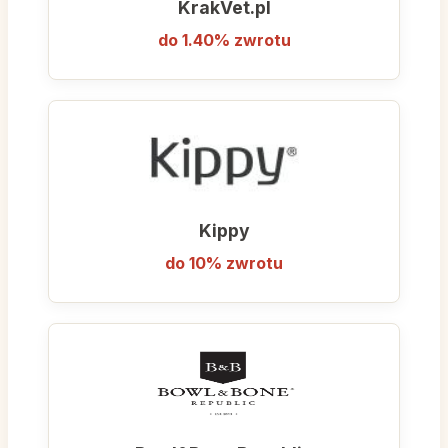
KrakVet.pl
Tigerino, Smilla):
do 1.40% zwrotu
Karmy dla psów i kotów:
Karmy suche,
mokre, weterynaryjne (diety
specjalistyczne), bezzbożowe,
monobiałkowe oraz hipoalergiczne.
Przysmaki i gryzaki:
Smakołyki
treningowe, naturalne gryzaki suszone,
Kippy
dentystyczne kości oraz pasty i
przysmaki funkcjonalne.
do 10% zwrotu
Żwirki i higiena:
Żwirki bentonitowe,
silikonowe, drewniane i roślinne, kuwety,
podkłady higieniczne oraz kosmetyki do
pielęgnacji sierści i skóry.
Akcesoria dla psów i kotów:
Drapaki,