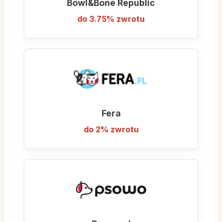
Bowl&Bone Republic
legowiska, szelki, smycze, klatki
transportowe, zabawki interaktywne,
do 3.75% zwrotu
miski oraz podajniki karmy.
Produkty dla małych zwierząt, ptaków i
ryb:
Karmy, klatki, podłoża, sianka i
zabawki dla królików, gryzoni, ptaków
oraz akcesoria do akwarystyki.
Fera
do 2% zwrotu
Zooplus Kody Rabatowe
i Cashback - Jak
kupować taniej?
Oszczędzanie na codzienne utrzymanie
pupilów w sklepie zooplus.pl jest wyjątkowo