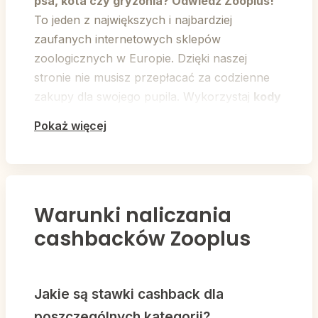
psa, kota czy gryzonia? Odwiedź Zooplus!
To jeden z największych i najbardziej
zaufanych internetowych sklepów
zoologicznych w Europie. Dzięki naszej
stronie nie musisz przepłacać za codzienne
zakupy dla swojego pupila. Wykorzystaj
kody
rabatowe Zooplus
, włącz
cashback
i poluj
Pokaż więcej
na
najgorętsze promocje oraz wyprzedaże
.
Kupuj markowe karmy, żwirki, legowiska i
zabawki w najniższych cenach na rynku na
zooplus.pl!
Warunki naliczania
cashbacków Zooplus
Zooplus - Historia i
pozycja lidera branży
Jakie są stawki cashback dla
zoologicznej
poszczególnych kategorii?