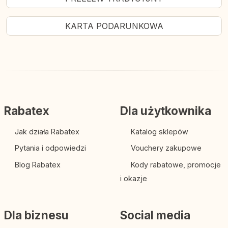
Szukasz rabatów poza sezonem głównych
akcji wyprzedażowych? Dział
Zooplus
KARTA PODARUNKOWA
Wyprzedaż
oraz sekcja "Pakiety Próbne i
Zestawy Promocyjne" działają przez cały rok.
Znajdziesz tam wielopaki karm w niższych
cenach zbiorczych, końcówki serii oraz
sezony promocyjne na asortyment ogrodowy
i zimowy.
Rabatex
Dla użytkownika
Jak działa Rabatex
Katalog sklepów
Pytania i odpowiedzi
Vouchery zakupowe
Zooplus Kontakt i
Blog Rabatex
Kody rabatowe, promocje
reklamacje
i okazje
Potrzebujesz pomocy z zamówieniem,
chcesz zapytać o dostawę lub złożyć
Dla biznesu
Social media
reklamację w zooplus.pl? Sklep zapewnia