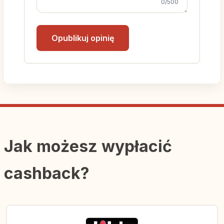
0
/500
Black Week
trwa przez cały tydzień
poprzedzający główny finał wyprzedaży. W
Opublikuj opinię
tym czasie sklep codziennie publikuje nowe
okazje dnia, zestawy promocyjne (np. pakiety
z darmowymi produktami) oraz udostępnia
dedykowane
kody rabatowe
na wybrane
marki karm i akcesoriów.
Zooplus Cyber Monday -
Jak możesz wypłacić
Najlepsze kody
cashback?
rabatowe online
Po wyprzedażowym weekendzie przychodzi
czas na
Zooplus Cyber Monday
- dzień