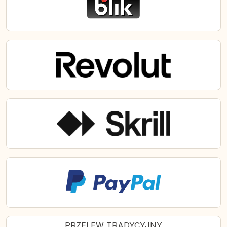
dedykowany miłośnikom szybkich zakupów
przez internet. W ramach Cyber Monday
sklep zooplus.pl przygotowuje ekskluzywne
rabaty online na małe AGD dla zwierząt
(automatyczne poidełka, podajniki karmy),
zabawki interaktywne oraz artykuły
higieniczne. Łącząc
promocje Cyber Monday
z naszym
cashbackiem
, zyskasz
maksymalną oszczędność!
Zooplus Wyprzedaż i
Promocje - Okazje przez
cały rok
PRZELEW TRADYCYJNY