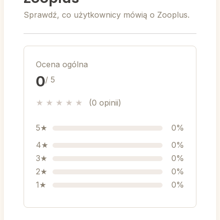
na darmowe produkty, karmy i zabawki z
Sprawdź, co użytkownicy mówią o Zooplus.
katalogu nagród.
Włącz zooplus Plan Oszczędnościowy:
Skorzystaj z opcji stałej zniżki
Ocena ogólna
abonamentowej na wybrane karmy i
0
/ 5
produkty, aby uzyskać dodatkowy rabat
przy każdym kolejnym zamówieniu.
★
★
★
★
★
(0 opinii)
5★
0%
Zooplus Black Friday -
4★
0%
3★
0%
Największe wyprzedaże
2★
0%
dla zwierząt
1★
0%
Coroczne wydarzenie
Zooplus Black Friday