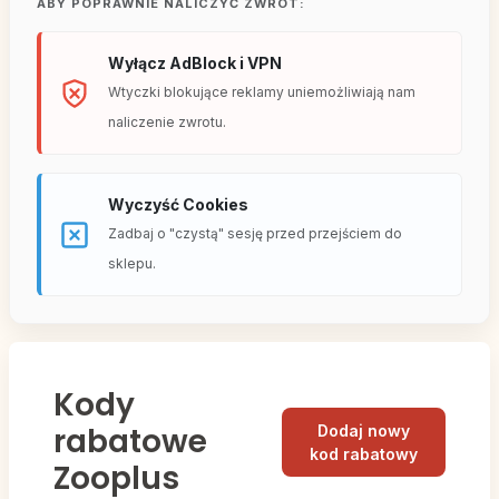
ABY POPRAWNIE NALICZYĆ ZWROT:
Wyłącz AdBlock i VPN
Wtyczki blokujące reklamy uniemożliwiają nam
naliczenie zwrotu.
Wyczyść Cookies
Zadbaj o "czystą" sesję przed przejściem do
sklepu.
Kody
rabatowe
Dodaj nowy
kod rabatowy
Zooplus