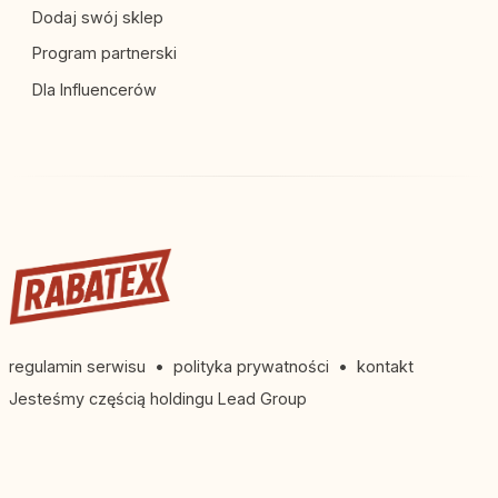
Dodaj swój sklep
łatwy i szybki kontakt z Biurem Obsługi
Program partnerski
Klienta:
Dla Influencerów
Infolinia i kontakt telefoniczny:
+48 12
20 05 223 (Obsługa Klienta dostępna od
poniedziałku do piątku w godzinach 8:00-
20:00 oraz w soboty od 9:00-16:00).
Adres e-mail:
service@zooplus.pl
Formularz kontaktowy i Centrum
Wsparcia:
Dostępne w zakładce pomoc
na stronie zooplus.pl (online 24/7 -
regulamin serwisu
•
polityka prywatności
•
kontakt
najszybsza ścieżka na zgłoszenie
Jesteśmy częścią holdingu Lead Group
reklamacji lub uszkodzenia przesyłki).
Adres do zwrotów i reklamacji:
zooplus
SE, c/o Dirks Consumer Logistics, ul.