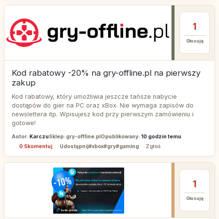
1
Głosuję
Kod rabatowy -20% na gry-offline.pl na pierwszy
zakup
Kod rabatowy, który umożliwia jeszcze tańsze nabycie
dostępów do gier na PC oraz xBox. Nie wymaga zapisów do
newslettera itp. Wpisujesz kod przy pierwszym zamówieniu i
gotowe!
Autor:
Karczu
Sklep: gry-offline.pl
Opublikowany:
10 godzin temu
0 Skomentuj
Udostępnij
#xbox
#gry
#gaming
Zgłoś
1
Głosuję