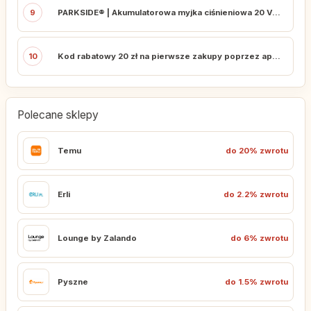
9
PARKSIDE® | Akumulatorowa myjka ciśnieniowa 20 V, PDRA 20–Li D4 (bez akumulatora i ładowarki) - Lidl
10
Kod rabatowy 20 zł na pierwsze zakupy poprzez aplikację
Polecane sklepy
Temu
do 20% zwrotu
Erli
do 2.2% zwrotu
Lounge by Zalando
do 6% zwrotu
Pyszne
do 1.5% zwrotu