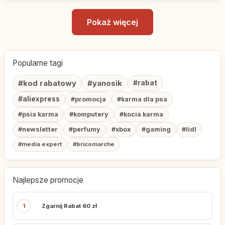
Pokaż więcej
Popularne tagi
#kod rabatowy
#yanosik
#rabat
#aliexpress
#promocja
#karma dla psa
#psia karma
#komputery
#kocia karma
#newsletter
#perfumy
#xbox
#gaming
#lidl
#media expert
#bricomarche
Najlepsze promocje
1
Zgarnij Rabat 60 zł