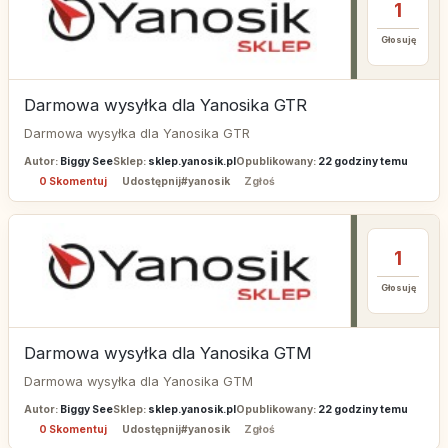
1
Głosuję
Darmowa wysyłka dla Yanosika GTR
Darmowa wysyłka dla Yanosika GTR
Autor:
Biggy See
Sklep:
sklep.yanosik.pl
Opublikowany:
22 godziny temu
0 Skomentuj
Udostępnij
#yanosik
Zgłoś
1
Głosuję
Darmowa wysyłka dla Yanosika GTM
Darmowa wysyłka dla Yanosika GTM
Autor:
Biggy See
Sklep:
sklep.yanosik.pl
Opublikowany:
22 godziny temu
0 Skomentuj
Udostępnij
#yanosik
Zgłoś