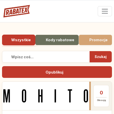
Wszystkie
Kody rabatowe
Promocje
Szukaj
Opublikuj
0
Głosuję