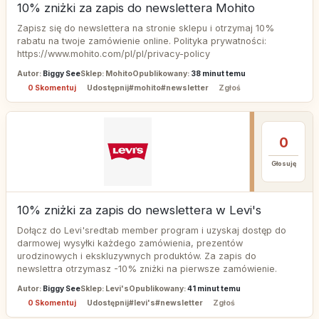
10% zniżki za zapis do newslettera Mohito
Zapisz się do newslettera na stronie sklepu i otrzymaj 10%
rabatu na twoje zamówienie online. Polityka prywatności:
https://www.mohito.com/pl/pl/privacy-policy
Autor:
Biggy See
Sklep: Mohito
Opublikowany:
38 minut temu
0 Skomentuj
Udostępnij
#mohito
#newsletter
Zgłoś
0
Głosuję
10% zniżki za zapis do newslettera w Levi's
Dołącz do Levi'sredtab member program i uzyskaj dostęp do
darmowej wysyłki każdego zamówienia, prezentów
urodzinowych i ekskluzywnych produktów. Za zapis do
newslettra otrzymasz -10% zniżki na pierwsze zamówienie.
Autor:
Biggy See
Sklep: Levi's
Opublikowany:
41 minut temu
0 Skomentuj
Udostępnij
#levi's
#newsletter
Zgłoś