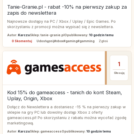
Tanie-Granie.pl - rabat -10% na pierwszy zakup za
zapis do newslettera
Najnowsze dostępy na PC / Xbox / Uplay / Epic Games. Po
skorzystaniu z promocji można wypisać się z newslettera.
Autor:
Karczu
Sklep: tanie-granie.pl
Opublikowany:
10 godzin temu
0 Skomentuj
Udostępnij
#xbox
#gaming
#gamming
Zgłoś
1
Głosuję
Kod 15% do gameaccess - tanich do kont Steam,
Uplay, Origin, Xbox
Dołącz do Newslettera a dostaniesz -15 % na pierwszy zakup w
sklepie na gry PC lub dowolny dostęp Xbox z oferty
gameaccess.pl! Po skorzystaniu z rabatu można wycofać zgodę
marketingową.
Autor:
Karczu
Sklep: gameaccess
Opublikowany:
10 godzin temu