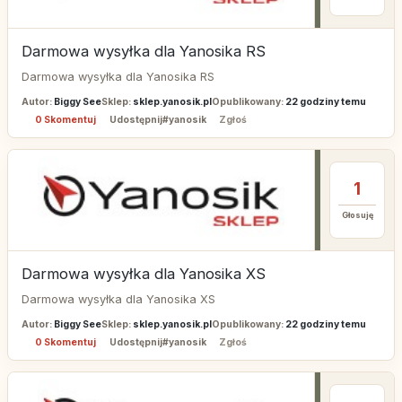
Darmowa wysyłka dla Yanosika RS
Darmowa wysyłka dla Yanosika RS
Autor:
Biggy See
Sklep:
sklep.yanosik.pl
Opublikowany:
22 godziny temu
0 Skomentuj
Udostępnij
#yanosik
Zgłoś
1
Głosuję
Darmowa wysyłka dla Yanosika XS
Darmowa wysyłka dla Yanosika XS
Autor:
Biggy See
Sklep:
sklep.yanosik.pl
Opublikowany:
22 godziny temu
0 Skomentuj
Udostępnij
#yanosik
Zgłoś