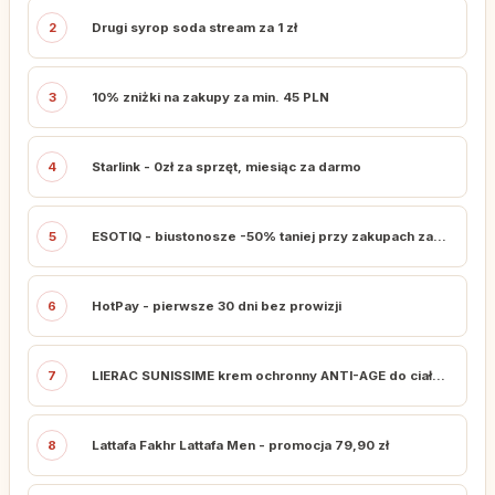
2
Drugi syrop soda stream za 1 zł
3
10% zniżki na zakupy za min. 45 PLN
4
Starlink - 0zł za sprzęt, miesiąc za darmo
5
ESOTIQ - biustonosze -50% taniej przy zakupach za min. 379 zł
6
HotPay - pierwsze 30 dni bez prowizji
7
LIERAC SUNISSIME krem ochronny ANTI-AGE do ciała SPF 50 150 ML
8
Lattafa Fakhr Lattafa Men - promocja 79,90 zł