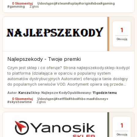
0 Skomentuj
Udostępnij
#steam
#uplay
#origin
#xbox
#gaming
#gamming
Zgłoś
1
Głosuję
Najlepszekody - Twoje premki
Czym jest sklep i co oferuje? Strona najlepszekody.sklep-kody.pl
to platforma (działająca w oparciu o popularny system
automatów dystrybucyjnych Automater) oferująca tanie dostępy
do popularnych serwisów VOD. Asortyment opiera się przede...
Autor:
Karczu
Sklep: Najlepsze Kody
Opublikowany:
11 godzin temu
0 Skomentuj
Udostępnij
#netfllix
#hbo
#hbo max
#disney+
#skyshowtime
Zgłoś
1
Głosuję