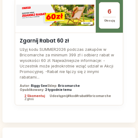
6
Głosuję
Zgarnij Rabat 60 zł
Użyj kodu SUMMER2026 podczas zakupów w
Bricomarche za minimum 399 zł i odbierz rabat w
wysokości 60 zł. Najważniejsze informacje: -
Uczestnik może jednokrotnie wziąć udział w Akcji
Promocyjnej. -Rabat nie łączy się z innymi
rabatami...
Autor:
Biggy See
Sklep:
Bricomarche
Opublikowany:
2 tygodnie temu
2 Skomentuj
Udostępnij
#kod
#rabat
#bricomarche
Zgłoś