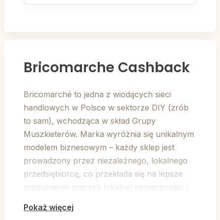
Bricomarche Cashback
Bricomarché to jedna z wiodących sieci
handlowych w Polsce w sektorze DIY (zrób
to sam), wchodząca w skład Grupy
Muszkieterów. Marka wyróżnia się unikalnym
modelem biznesowym – każdy sklep jest
prowadzony przez niezależnego, lokalnego
przedsiębiorcę, co przekłada się na lepsze
zrozumienie potrzeb lokalnej społeczności i
zaangażowaną obsługę. To miejsce, gdzie
Pokaż więcej
pasja do majsterkowania łączy się z