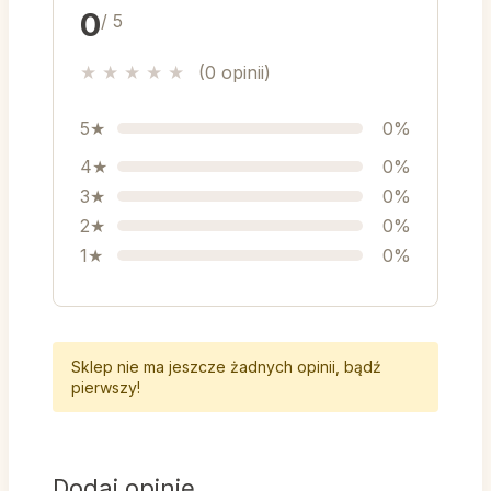
0
/ 5
★
★
★
★
★
(0 opinii)
5★
0%
4★
0%
3★
0%
2★
0%
1★
0%
Sklep nie ma jeszcze żadnych opinii, bądź
pierwszy!
Dodaj opinię