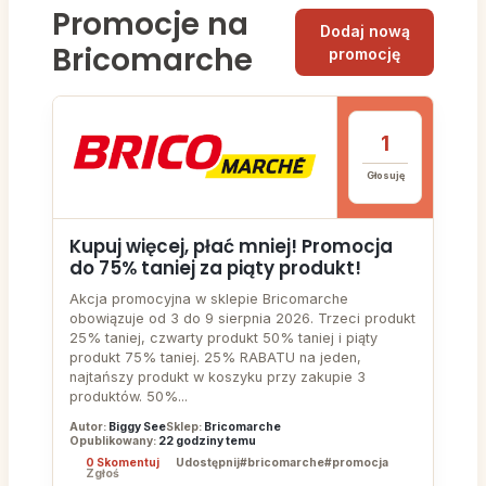
Promocje na
Dodaj nową
Bricomarche
promocję
1
Głosuję
Kupuj więcej, płać mniej! Promocja
do 75% taniej za piąty produkt!
Akcja promocyjna w sklepie Bricomarche
obowiązuje od 3 do 9 sierpnia 2026. Trzeci produkt
25% taniej, czwarty produkt 50% taniej i piąty
produkt 75% taniej. 25% RABATU na jeden,
najtańszy produkt w koszyku przy zakupie 3
produktów. 50%...
Autor:
Biggy See
Sklep:
Bricomarche
Opublikowany:
22 godziny temu
0 Skomentuj
Udostępnij
#bricomarche
#promocja
Zgłoś