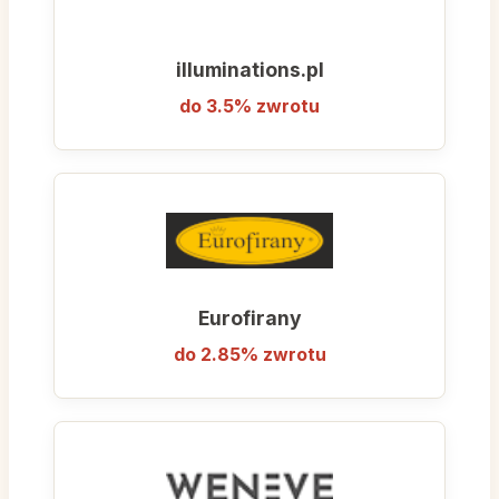
marek własnych (np. Bestgreen,
Nuance), które gwarantują wysoką
illuminations.pl
jakość przy zachowaniu atrakcyjnej ceny.
do 3.5% zwrotu
Bricomarché to idealny partner dla każdego,
kto planuje budowę domu, remont mieszkania
lub aranżację ogrodu, ceniąc sobie wygodę,
dostępność i fachową pomoc.
Eurofirany
do 2.85% zwrotu